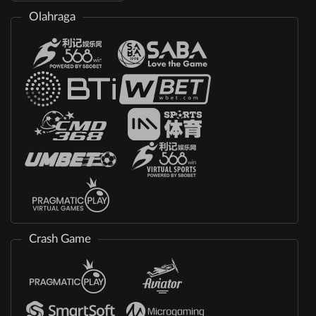
Olahraga
Crash Game