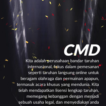
CMD
Kita adalah perusahaan bandar taruhan
internasional, fokus dalam pemesanan
seperti taruhan langsung online untuk
beragam olahraga dan permainan apapun,
termasuk acara khusus yang mendunia. Kita
telah mendapatkan lisensi lengkap taruhan,
memegang kebanggan dengan menjadi
sebuah usaha legal, dan menyediakan anda