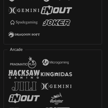
Arcade