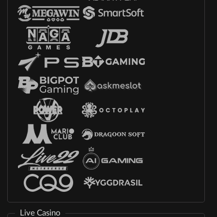
Live Casino