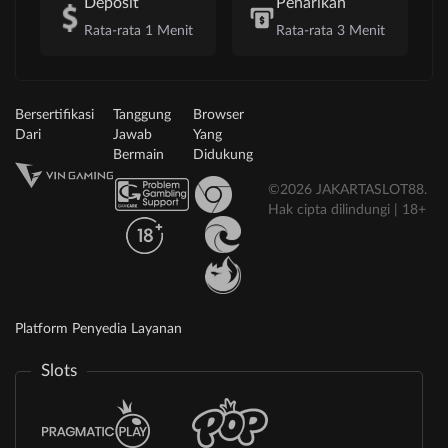
Deposit
Penarikan
Rata-rata 1 Menit
Rata-rata 3 Menit
Bersertifikasi
Tanggung
Browser
Dari
Jawab
Yang
Bermain
Didukung
©2026 JAKARTASLOT88.
Hak cipta dilindungi | 18+
Platform Penyedia Layanan
Slots