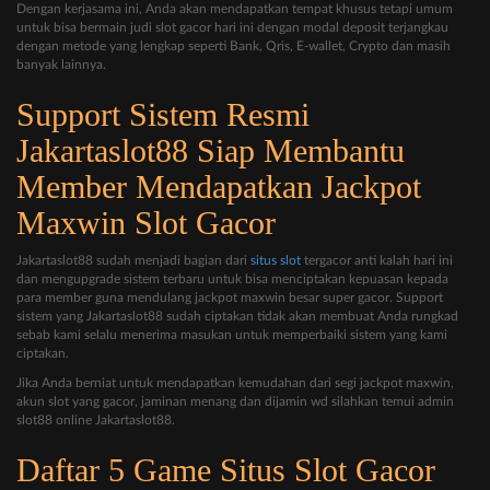
Dengan kerjasama ini, Anda akan mendapatkan tempat khusus tetapi umum
untuk bisa bermain judi slot gacor hari ini dengan modal deposit terjangkau
dengan metode yang lengkap seperti Bank, Qris, E-wallet, Crypto dan masih
banyak lainnya.
Support Sistem Resmi
Jakartaslot88 Siap Membantu
Member Mendapatkan Jackpot
Maxwin Slot Gacor
Jakartaslot88 sudah menjadi bagian dari
situs slot
tergacor anti kalah hari ini
dan mengupgrade sistem terbaru untuk bisa menciptakan kepuasan kepada
para member guna mendulang jackpot maxwin besar super gacor. Support
sistem yang Jakartaslot88 sudah ciptakan tidak akan membuat Anda rungkad
sebab kami selalu menerima masukan untuk memperbaiki sistem yang kami
ciptakan.
Jika Anda berniat untuk mendapatkan kemudahan dari segi jackpot maxwin,
akun slot yang gacor, jaminan menang dan dijamin wd silahkan temui admin
slot88 online Jakartaslot88.
Daftar 5 Game Situs Slot Gacor