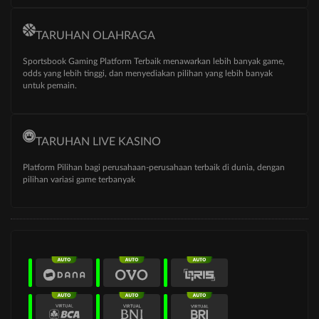
TARUHAN OLAHRAGA
Sportsbook Gaming Platform Terbaik menawarkan lebih banyak game,
odds yang lebih tinggi, dan menyediakan pilihan yang lebih banyak
untuk pemain.
TARUHAN LIVE KASINO
Platform Pilihan bagi perusahaan-perusahaan terbaik di dunia, dengan
pilihan variasi game terbanyak