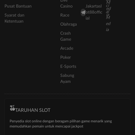
Live
Pusat Bantuan
Casino
Jakartasl
ot88offic
Syarat dan
Race
ial
Ketentuan
Olahraga
Crash
Game
Arcade
Poker
E-Sports
Sabung
Ayam
TARUHAN SLOT
Penyedia slot online dengan beragam pilihan game menarik yang
memudahkan pemain untuk mencapai jackpot