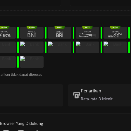
arikan tidak dapat diproses
Penarikan
Rata-rata 3 Menit
Browser Yang Didukung