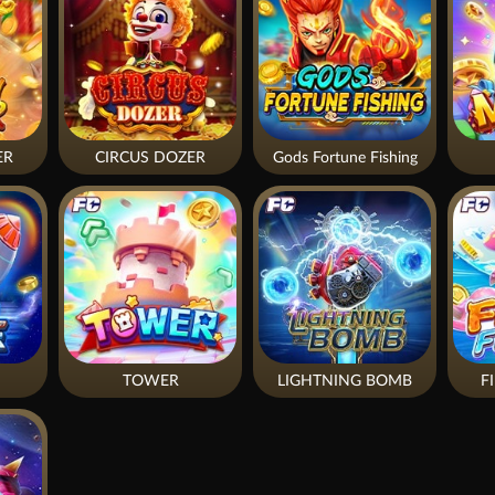
ER
CIRCUS DOZER
Gods Fortune Fishing
TOWER
LIGHTNING BOMB
F