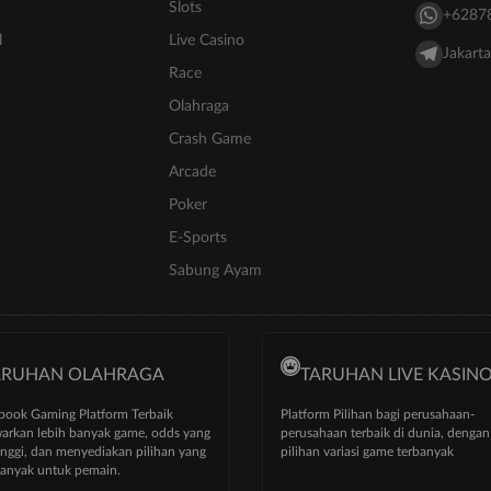
Slots
+6287
l
Live Casino
Jakarta
Race
Olahraga
Crash Game
Arcade
Poker
E-Sports
Sabung Ayam
ARUHAN OLAHRAGA
TARUHAN LIVE KASIN
book Gaming Platform Terbaik
Platform Pilihan bagi perusahaan-
rkan lebih banyak game, odds yang
perusahaan terbaik di dunia, dengan
tinggi, dan menyediakan pilihan yang
pilihan variasi game terbanyak
banyak untuk pemain.