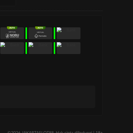
©2026 JAKARTASLOT88. Hak cipta dilindungi | 18+