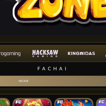
FACHAI
ARCADE