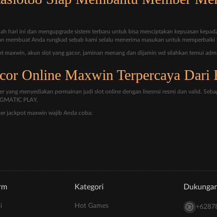
alah hari ini dan mengupgrade sistem terbaru untuk bisa menciptakan kepuasan kep
 akan membuat Anda rungkad sebab kami selalu menerima masukan untuk memperbaiki s
t maxwin, akun slot yang gacor, jaminan menang dan dijamin wd silahkan temui admin
acor Online Maxwin Terpercaya Dari 
der yang menyediakan permainan judi slot online dengan lisesnsi resmi dan valid. Seb
AGMATIC PLAY.
mber jackpot maxwin wajib Anda coba:
rm
Kategori
Dukunga
i
Hot Games
+6287