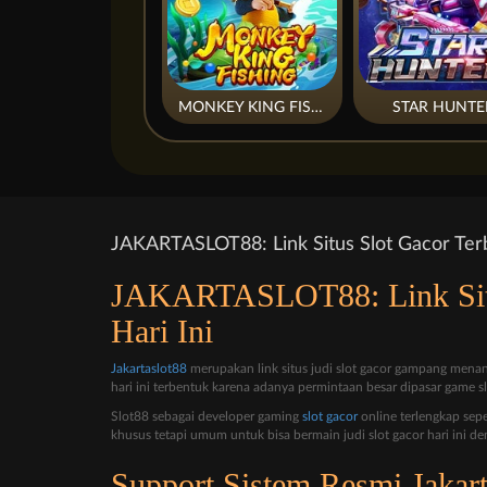
MONKEY KING FISHING
STAR HUNTE
JAKARTASLOT88: Link Situs Slot Gacor Ter
JAKARTASLOT88: Link Situ
Hari Ini
Jakartaslot88
merupakan link situs judi slot gacor gampang menang
hari ini terbentuk karena adanya permintaan besar dipasar game s
Slot88 sebagai developer gaming
slot gacor
online terlengkap sepe
khusus tetapi umum untuk bisa bermain judi slot gacor hari ini d
Support Sistem Resmi Jaka