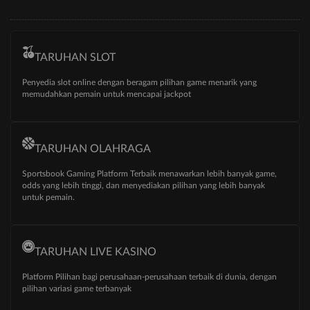
TARUHAN SLOT
Penyedia slot online dengan beragam pilihan game menarik yang
memudahkan pemain untuk mencapai jackpot
TARUHAN OLAHRAGA
Sportsbook Gaming Platform Terbaik menawarkan lebih banyak game,
odds yang lebih tinggi, dan menyediakan pilihan yang lebih banyak
untuk pemain.
TARUHAN LIVE KASINO
Platform Pilihan bagi perusahaan-perusahaan terbaik di dunia, dengan
pilihan variasi game terbanyak