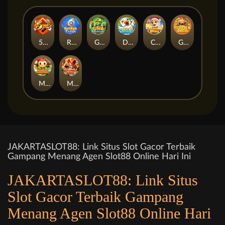
5PK
Rocket Crash
Goblin Treasure
Duck River
Christmas Mines
GOLDEN BASIN
Monkey Thunderbolt
Monkey King
JAKARTASLOT88: Link Situs Slot Gacor Terbaik
Gampang Menang Agen Slot88 Online Hari Ini
JAKARTASLOT88: Link Situs
Slot Gacor Terbaik Gampang
Menang Agen Slot88 Online Hari