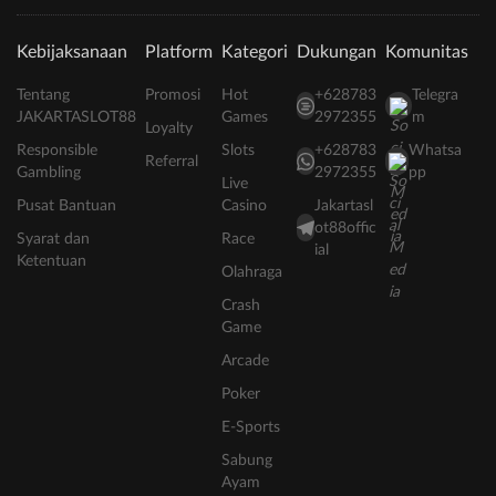
Kebijaksanaan
Platform
Kategori
Dukungan
Komunitas
Tentang
Promosi
Hot
+628783
Telegra
JAKARTASLOT88
Games
2972355
m
Loyalty
Responsible
Slots
+628783
Whatsa
Referral
Gambling
2972355
pp
Live
Pusat Bantuan
Casino
Jakartasl
ot88offic
Syarat dan
Race
ial
Ketentuan
Olahraga
Crash
Game
Arcade
Poker
E-Sports
Sabung
Ayam