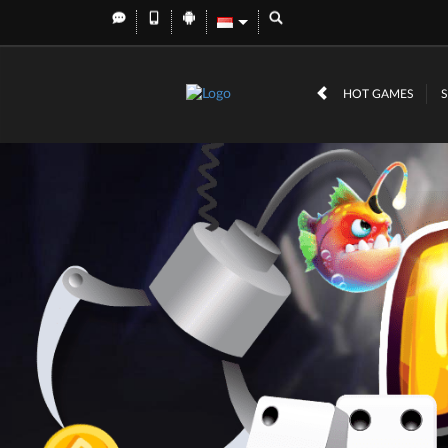
HOT GAMES