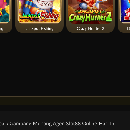
ng
Jackpot Fishing
Crazy Hunter 2
D
baik Gampang Menang Agen Slot88 Online Hari Ini