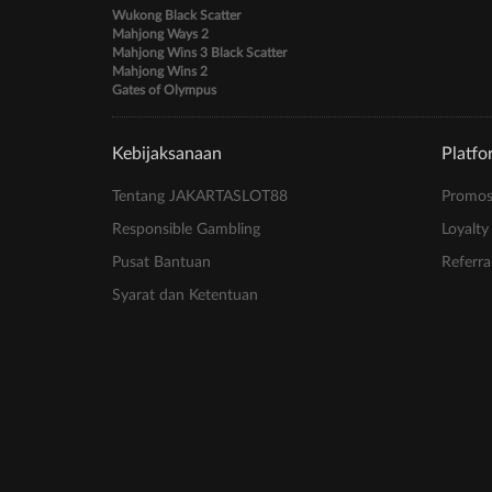
Wukong Black Scatter
Mahjong Ways 2
Mahjong Wins 3 Black Scatter
Mahjong Wins 2
Gates of Olympus
Kebijaksanaan
Platfo
Tentang JAKARTASLOT88
Promos
Responsible Gambling
Loyalty
Pusat Bantuan
Referra
Syarat dan Ketentuan