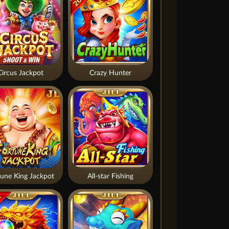
Circus Jackpot
Crazy Hunter
tune King Jackpot
All-star Fishing