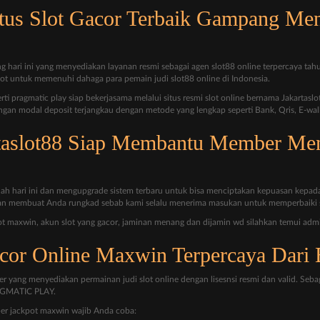
s Slot Gacor Terbaik Gampang Men
 hari ini yang menyediakan layanan resmi sebagai agen slot88 online terpercaya tah
lot untuk memenuhi dahaga para pemain judi slot88 online di Indonesia.
rti pragmatic play siap bekerjasama melalui situs resmi slot online bernama Jakarta
engan modal deposit terjangkau dengan metode yang lengkap seperti Bank, Qris, E-wal
rtaslot88 Siap Membantu Member Me
alah hari ini dan mengupgrade sistem terbaru untuk bisa menciptakan kepuasan kep
 akan membuat Anda rungkad sebab kami selalu menerima masukan untuk memperbaiki s
t maxwin, akun slot yang gacor, jaminan menang dan dijamin wd silahkan temui admin
acor Online Maxwin Terpercaya Dari 
der yang menyediakan permainan judi slot online dengan lisesnsi resmi dan valid. Seb
AGMATIC PLAY.
mber jackpot maxwin wajib Anda coba: