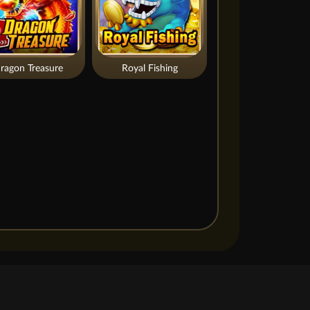
ragon Treasure
Royal Fishing