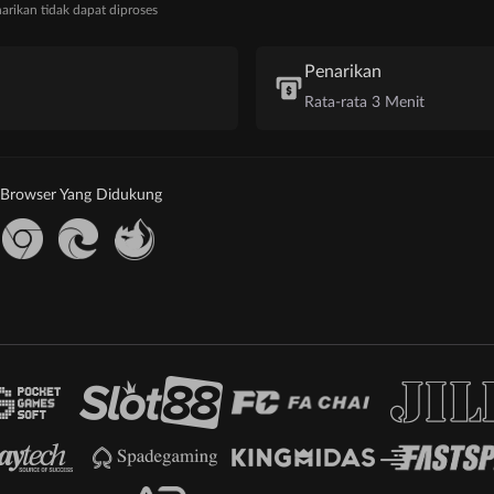
arikan tidak dapat diproses
Penarikan
Rata-rata 3 Menit
Browser Yang Didukung